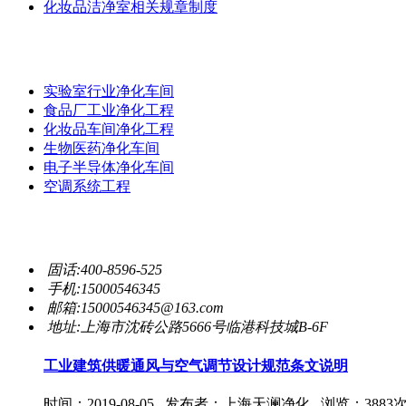
化妆品洁净室相关规章制度
工程案例
实验室行业净化车间
食品厂工业净化工程
化妆品车间净化工程
生物医药净化车间
电子半导体净化车间
空调系统工程
联系我们
固话:400-8596-525
手机:15000546345
邮箱:15000546345@163.com
地址:上海市沈砖公路5666号临港科技城B-6F
工业建筑供暖通风与空气调节设计规范条文说明
时间：2019-08-05 发布者：上海天澜净化 浏览：3883