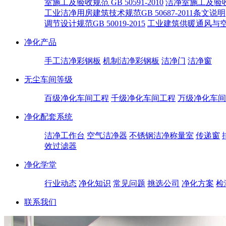
室施工及验收规范 GB 50591-2010
洁净室施工及验收规
工业洁净用房建筑技术规范GB 50687-2011条文说明
调节设计规范GB 50019-2015
工业建筑供暖通风与空气调
净化产品
手工洁净彩钢板
机制洁净彩钢板
洁净门
洁净窗
无尘车间等级
百级净化车间工程
千级净化车间工程
万级净化车间
净化配套系统
洁净工作台
空气洁净器
不锈钢洁净称量室
传递窗
效过滤器
净化学堂
行业动态
净化知识
常见问题
挑选公司
净化方案
检
联系我们