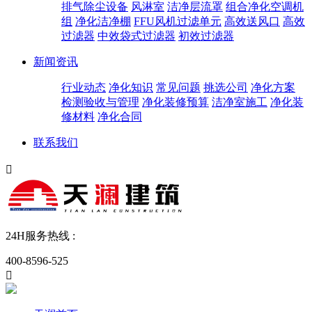
排气除尘设备
风淋室
洁净层流罩
组合净化空调机
组
净化洁净棚
FFU风机过滤单元
高效送风口
高效
过滤器
中效袋式过滤器
初效过滤器
新闻资讯
行业动态
净化知识
常见问题
挑选公司
净化方案
检测验收与管理
净化装修预算
洁净室施工
净化装
修材料
净化合同
联系我们

24H服务热线 :
400-8596-525
