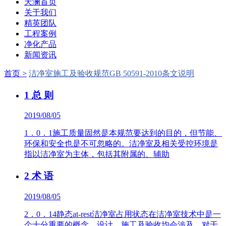
天澜首页
关于我们
精英团队
工程案例
净化产品
新闻资讯
首页 >
洁净室施工及验收规范GB 50591-2010条文说明
1 总 则
2019/08/05
1．0．1施工质量固然是本规范要达到的目的，但节能、
环保和安全也是不可忽略的。洁净室及相关受控环境是
指以洁净室为主体，包括其附属的、辅助
2 术 语
2019/08/05
2．0．14静态at-rest洁净室占用状态在洁净室技术中是一
个十分重要的概念，设计、施工及验收均会涉及，对于