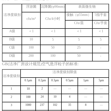
浮游菌
沉降菌
(
φ
90mm)
表面微生物
洁净度级别
接触（φ
55mm
）
5
指手套
cfu/m
³
Cfu/4
小时
Cfu/
皿
Cfu/
手套
A
级
＜
1
＜
1
＜
1
＜
1
B
级
10
5
5
5
C
级
100
50
25
-
D
级
200
100
50
-
GB(
洁净厂房设计规范
)
空气悬浮粒子的标准:
洁净度级别
限值
洁净度级别
0.1μm
0.2μm
0.3μm
0.5μm
1μm
5μm
2
---
---
---
---
1
10
24
10
4
---
---
2
100
1000
237
102
35
8
---
3