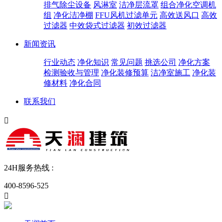
排气除尘设备
风淋室
洁净层流罩
组合净化空调机
组
净化洁净棚
FFU风机过滤单元
高效送风口
高效
过滤器
中效袋式过滤器
初效过滤器
新闻资讯
行业动态
净化知识
常见问题
挑选公司
净化方案
检测验收与管理
净化装修预算
洁净室施工
净化装
修材料
净化合同
联系我们

24H服务热线 :
400-8596-525
