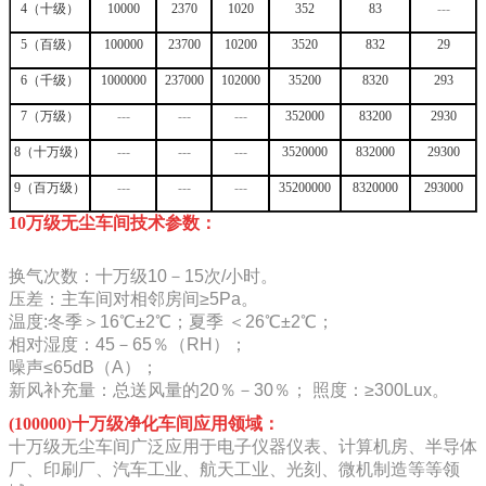
4（十级）
10000
2370
1020
352
83
---
5（百级）
100000
23700
10200
3520
832
29
6（千级）
1000000
237000
102000
35200
8320
293
7（万级）
---
---
---
352000
83200
2930
8（十万级）
---
---
---
3520000
832000
29300
9（百万级）
---
---
---
35200000
8320000
293000
10万级无尘车间技术参数：
换气次数：十万级10－15次/小时。
压差：主车间对相邻房间≥5Pa。
温度:冬季＞16℃±2℃；夏季 ＜26℃±2℃；
相对湿度：45－65％（RH）；
噪声≤65dB（A）；
新风补充量：总送风量的20％－30％； 照度：≥300Lux。
(100000)十万级净化车间应用领域：
十万级无尘车间广泛应用于电子仪器仪表、计算机房、半导体
厂、印刷厂、汽车工业、航天工业、光刻、微机制造等等领